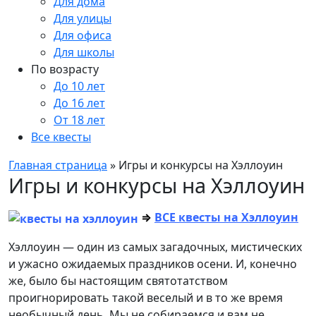
Для дома
Для улицы
Для офиса
Для школы
По возрасту
До 10 лет
До 16 лет
От 18 лет
Все квесты
Главная страница
»
Игры и конкурсы на Хэллоуин
Игры и конкурсы на Хэллоуин
⇒
ВСЕ квесты на Хэллоуин
Хэллоуин — один из самых загадочных, мистических
и ужасно ожидаемых праздников осени. И, конечно
же, было бы настоящим святотатством
проигнорировать такой веселый и в то же время
необычный день. Мы не собираемся и вам не