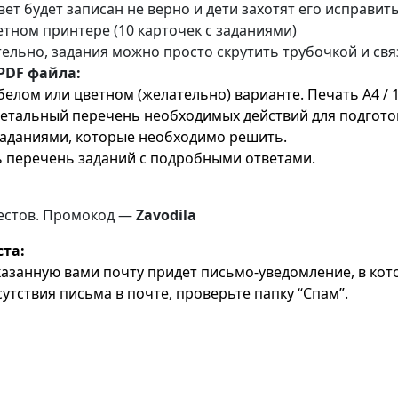
вет будет записан не верно и дети захотят его исправить
тном принтере (10 карточек с заданиями)
тельно, задания можно просто скрутить трубочкой и свя
 PDF файла:
лом или цветном (желательно) варианте. Печать А4 / 1
 детальный перечень необходимых действий для подгото
 заданиями, которые необходимо решить.
сь перечень заданий с подробными ответами.
квестов. Промокод —
Zavodila
та:
казанную вами почту придет письмо-уведомление, в кот
тствия письма в почте, проверьте папку “Спам”.