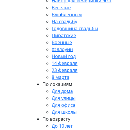
Набор для вечеринки 90-х
Веселые
Влюбленным
На свадьбу
Годовщина свадьбы
Пиратские
Военные
Хэллоуин
Новый год
14 февраля
23 февраля
8 марта
По локациям
Для дома
Для улицы
Для офиса
Для школы
По возрасту
До 10 лет