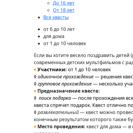
До 16 лет
От 18 лет
Все квесты
от 6 до 10 лет
для дома
от 1 до 10 человек
Если вы хотите весело поздравить детей 
современных детских мультфильмов с рад
♦
Участники:
от 1 до 10 человек
◊
одиночное прохождение
— решения квес
◊
групповое прохождение
— несколько уча
♦
Предназначение квеста:
◊
поиск подарка
— после прохождения всех
квеста спрячет подарок. Квест отлично п
◊
развлекательный
— квест можно провест
конечным результатом которого также бу
♦
Место проведения:
квест для дома — в