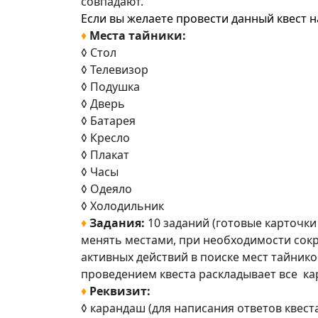
совпадают.
Если вы желаете провести данный квест н
♦
Места тайники
:
◊ Стол
◊ Телевизор
◊ Подушка
◊ Дверь
◊ Батарея
◊ Кресло
◊ Плакат
◊ Часы
◊ Одеяло
◊ Холодильник
♦
Задания:
10 заданий (готовые карточки
менять местами, при необходимости сокра
активных действий в поиске мест тайник
проведением квеста раскладывает все ка
♦
Реквизит:
◊ карандаш (для написания ответов квеста