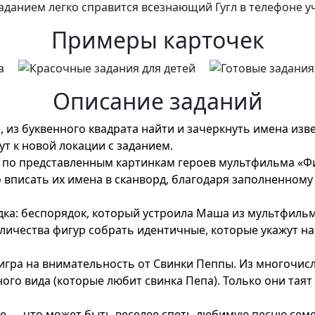
аданием легко справится всезнающий Гугл в телефоне у
Примеры карточек
Описание заданий
 из буквенного квадрата найти и зачеркнуть имена изве
ут к новой локации с заданием.
 по представленным картинкам героев мультфильма «Фи
о вписать их имена в сканворд, благодаря заполненном
дка: беспорядок, который устроила Маша из мультфил
личества фигур собрать идентичные, которые укажут на б
игра на внимательность от Свинки Пеппы. Из многочисл
го вида (которые любит свинка Пепа). Только они таят
е — что может быть веселее спеть любимую песню се