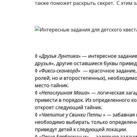
также поможет раскрыть секрет. С этим з
◊
«Друзья Лунтика»
— интересное задание,
друзья», другие оставшиеся буквы привед
◊
«Фикси-сканворд»
— красочное задание,
ролей, но и второстепенных), необходим
место-тайник.
◊
«Непослушная Маша»
— логическая зага
привести в порядок. Из определенного ко
откроет следующий тайник.
◊
«Чаепитие у Свинки Пеппы » —
забавная 
необходимо выбирать только определенно
приведут детей к следующей локации.
◊
«Песня Барбоскиных» —
задорное задани