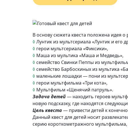
В основу сюжета квеста положена идея о 
◊
Лунтик из мультсериала «Лунтик и его д
◊
герои мультсериала «Фиксики»,
◊
Маша из мультика «Маша и Медведь»,
◊
семейство Свинки Пеппы из мультфильм
◊
семейство Барбоскиных из мультика «Б
◊
маленькие лошадки — пони из мультсериа
◊
герои мультфильма «Три кота»,
◊
Мультфильм «Щенячий патруль».
Задача детей
— находить героев мультфи
новую подсказку, где находятся следующие
Цель квеста
— привести детей к конечной
Данный квест для детей носит развлекат
серию короткометражного мультфильма, и