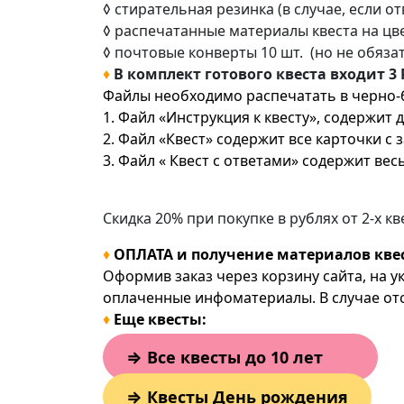
◊ стирательная резинка (в случае, если от
◊ распечатанные материалы квеста на цве
◊ почтовые конверты 10 шт. (но не обяза
♦
В комплект готового квеста входит 3
Файлы необходимо распечатать в черно-бе
1. Файл «Инструкция к квесту», содержит
2. Файл «Квест» содержит все карточки с
3. Файл « Квест с ответами» содержит ве
Скидка 20% при покупке в рублях от 2-х 
♦
ОПЛАТА и получение материалов квес
Оформив заказ через корзину сайта, на у
оплаченные инфоматериалы. В случае отсу
♦
Еще квесты:
⇒
Все квесты до 10 лет
⇒
Квесты День рождения