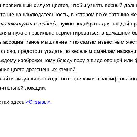
 правильный силуэт цветов, чтобы узнать верный даль
тание на наблюдательность, в котором по очертанию же
ь шкатулки с тайной,
нужно подобрать для каждой п
елям нужно правильно сориентироваться в домашней бы
ь ассоциативное мышление и по самым известным жеста
 слово, предстоит угадать по веселым смайлам назван
аждому изображенному блюду пару в виде овощей или ф
ние цвета драгоценных камней.
найти визуальное сходство с цветками в зашифрованно
чительной локации.
стах здесь
«
Отзывы
»
.