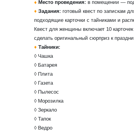
♦
Место проведения:
в помещении — под
♦
Задания:
готовый квест по запискам д
подходящие карточки с тайниками и распе
Квест для женщины включает 10 карточек
сделать оригинальный сюрприз к праздни
♦
Тайники:
◊ Чашка
◊ Батарея
◊ Плита
◊ Газета
◊ Пылесос
◊ Морозилка
◊ Зеркало
◊ Тапок
◊ Ведро