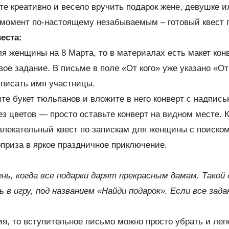
те креативно и весело вручить подарок жене, девушке 
 момент по-настоящему незабываемым – готовый квест п
еста:
ля женщины на 8 Марта, то в материалах есть макет кон
вое задание. В письме в поле «От кого» уже указано «От
писать имя участницы.
те букет тюльпанов и вложите в него конверт с надпис
ез цветов — просто оставьте конверт на видном месте. К
влекательный квест по запискам для женщины с поиск
приза в яркое праздничное приключение.
ь, когда все подарки дарят прекрасным дамам. Такой 
 в игру, под названием «Найди подарок». Если все зад
я, то вступительное письмо можно просто убрать и лег