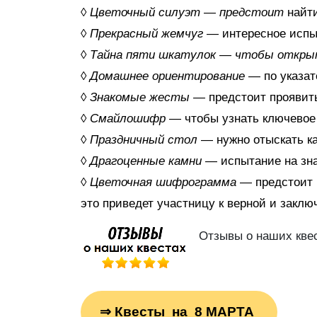
◊
Цветочный силуэт —
предстоит
найти
◊
Прекрасный жемчуг
—
интересное испы
◊
Тайна пяти шкатулок —
чтобы открыт
◊
Домашнее ориентирование
— по указат
◊
Знакомые жесты
—
предстоит проявит
◊
Смайлошифр
— чтобы узнать ключевое
◊
Праздничный стол
— нужно отыскать к
◊
Драгоценные камни
— испытание на зна
◊
Цветочная шифрограмма
— предстоит 
это приведет участницу к верной и заклю
Отзывы о наших кве
⇒
Квесты на 8 МАРТА