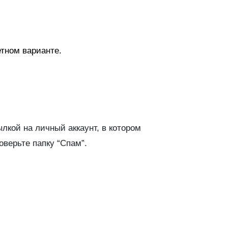
етном варианте.
лкой на личный аккаунт, в котором
верьте папку “Спам”.