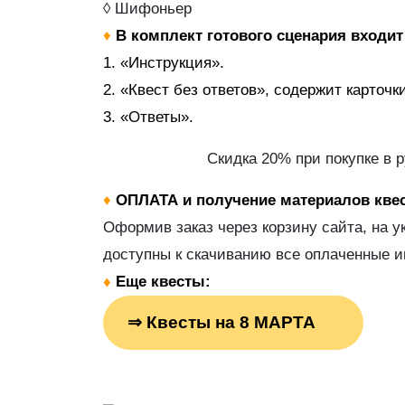
◊ Шифоньер
♦
В комплект готового сценария входит
1. «Инструкция».
2. «Квест без ответов», содержит карточк
3. «Ответы».
Скидка 20% при покупке в 
♦
ОПЛАТА и получение материалов квес
Оформив заказ через корзину сайта, на у
доступны к скачиванию все оплаченные и
♦
Еще квесты:
⇒
Квесты на 8 МАРТА