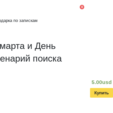
0
одарка по запискам
 марта и День
енарий поиска
5.00
usd
Купить