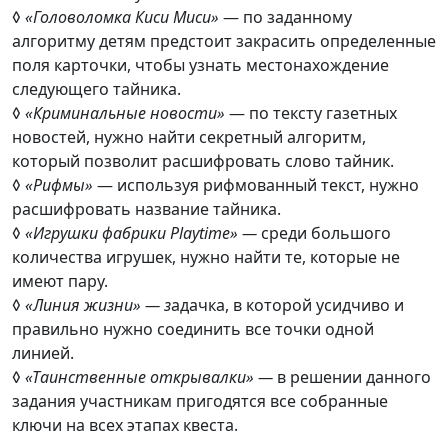
◊
«Головоломка Киси Миси»
— по заданному
алгоритму детям предстоит закрасить определенные
поля карточки, чтобы узнать местонахождение
следующего тайника.
◊
«Криминальные новости»
— по тексту газетных
новостей, нужно найти секретный алгоритм,
который позволит расшифровать слово тайник.
◊
«Рифмы»
— используя рифмованный текст, нужно
расшифровать название тайника.
◊
«Игрушки фабрики Playtime» —
среди большого
количества игрушек, нужно найти те, которые не
имеют пару.
◊
«Линия жизни» —
з
адачка, в которой усидчиво и
правильно нужно соединить все точки одной
линией.
◊
«Таинственные открывалки» —
в решении данного
задания участникам пригодятся все собранные
ключи на всех этапах квеста.