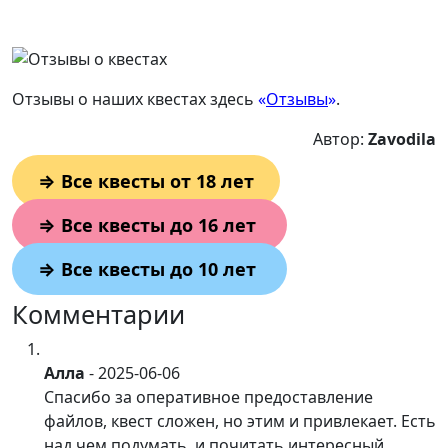
Отзывы о наших квестах здесь
«
Отзывы
»
.
Автор:
Zavodila
⇒
Все квесты от 18 лет
⇒
Все квесты до 16 лет
⇒
Все квесты до 10 лет
Комментарии
Алла
-
2025-06-06
Спасибо за оперативное предоставление
файлов, квест сложен, но этим и привлекает. Есть
над чем подумать, и почитать интересный