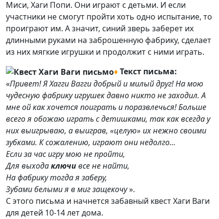
Миси, Хаги Попи. Они играют с детьми. И если
участники не смогут пройти хоть одно испытание, то
проиграют им. А значит, синий зверь заберет их
длинными руками на заброшенную фабрику, сделает
из них мягкие игрушки и продолжит с ними играть.
♦
Текст письма:
«
Привет! Я Хагги Вагги добрый и милый друг! На мою
чудесную фабрику игрушек давно никто не заходил. А
мне ой как хочется поиграть и поразвлечься! Больше
всего я обожаю играть с детишками, так как всегда у
них выигрываю, а выиграв, «целую» их нежно своими
зубками. К сожалению, играют они недолго…
Если за час игру мою не пройти,
Для выхода
ключи
все не найти,
На фабрику тогда я заберу,
Зубами белыми я в миг защекочу
».
С этого письма и начнется забавный квест Хаги Ваги
для детей 10-14 лет дома.