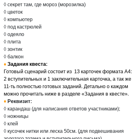
◊ секрет там, где мороз (морозилка)
◊ цветок
◊ компьютер
◊ под кастрюлей
◊ одеяло
◊ плита
◊ зонтик
◊ балкон
♦
Задания квеста:
Готовый сценарий состоит из 13 карточек формата А4:
2 вступительных и 1 заключительная карточка, а так же
11-ть полностью готовых заданий. Детально о каждом
можно прочитать ниже в разделе «Задания в квесте».
♦
Реквизит:
◊ карандаш (для написания ответов участниками);
◊ ножницы
◊ клей
◊ кусочек нитки или леска 50см. (для подвешивания
золотого тотема и вступительного письма)