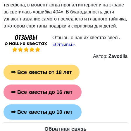
теле
фона, в момент когда пропал интернет и на экране
высветилась «ошибка 404». В благодарность, дети
узнают название самого последнего и главного тайника,
в котором спрятаны подарки и сюрпризы для детей.
Отзывы о наших квестах здесь
«
Отзывы
»
.
Автор:
Zavodila
⇒
Все квесты от 18 лет
⇒
Все квесты до 16 лет
⇒
Все квесты до 10 лет
Обратная связь