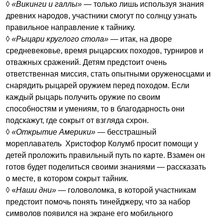
◊
«Викинги и галлы»
—
только лишь используя знания
древних народов, участники смогут по солнцу узнать
правильное направление к тайнику.
◊
«Рыцари круглого стола»
— итак, на дворе
средневековье, время рыцарских походов, турниров и
отважных сражений. Детям предстоит очень
ответственная миссия, стать опытными оруженосцами и
снарядить рыцарей оружием перед походом. Если
каждый рыцарь получить оружие по своим
способностям и умениям, то в благодарность они
подскажут, где сокрыт от взгляда схрон.
◊
«Открытие Америки» —
бесстрашный
мореплаватель Христофор Колумб просит помощи у
детей проложить правильный путь по карте. Взамен он
готов будет поделиться своими знаниями — рассказать
о месте, в котором сокрыт тайник.
◊ «
Наши дни»
— головоломка,
в которой участникам
предстоит помочь понять тинейджеру, что за набор
символов появился на экране его мобильного