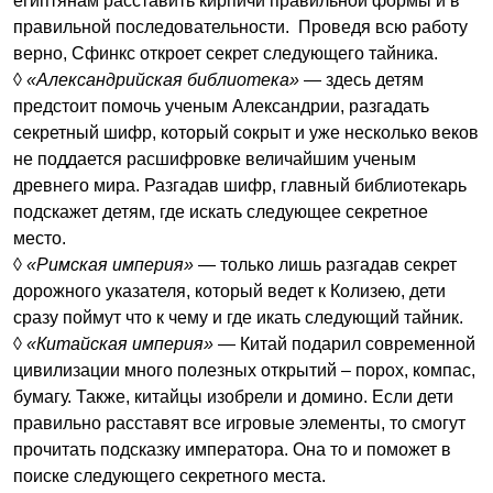
египтянам расставить кирпичи правильной формы и в
правильной последовательности. Проведя всю работу
верно, Сфинкс откроет секрет следующего тайника.
◊
«Александрийская библиотека»
— здесь детям
предстоит помочь ученым Александрии, разгадать
секретный шифр, который сокрыт и уже несколько веков
не поддается расшифровке величайшим ученым
древнего мира. Разгадав шифр, главный библиотекарь
подскажет детям, где искать следующее секретное
место.
◊
«Римская империя»
— только лишь разгадав секрет
дорожного указателя, который ведет к Колизею, дети
сразу поймут что к чему и где икать следующий тайник.
◊
«Китайская империя»
— Китай подарил современной
цивилизации много полезных открытий – порох, компас,
бумагу. Также, китайцы изобрели и домино. Если дети
правильно расставят все игровые элементы, то смогут
прочитать подсказку императора. Она то и поможет в
поиске следующего секретного места.