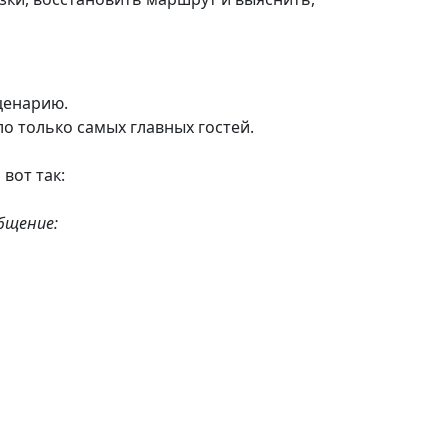
ценарию.
о только самых главных гостей.
вот так:
бщение: