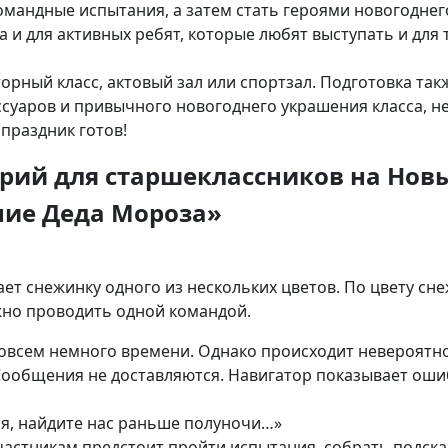
омандные испытания, а затем стать героями новогоднег
 и для активных ребят, которые любят выступать и для т
рный класс, актовый зал или спортзал. Подготовка так
суаров и привычного новогоднего украшения класса, н
праздник готов!
рий для старшеклассников на Нов
ние Деда Мороза»
ает снежинку одного из нескольких цветов. По цвету с
жно проводить одной командой.
совсем немного времени. Однако происходит невероятно
 Сообщения не доставляются. Навигатор показывает ош
мя, найдите нас раньше полуночи…»
частникам предстоит пройти испытания, собрать подска