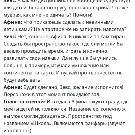
Зевс:
А как же дисциплина? Её вообще не существует
для детей, бегают по кругу, постоянно кричат! Ты же
мудрая, как мне не одичать? Помоги!
Афина:
Что прикажешь сделать с невинными
детишками? Не в тартаре же их запирать навсегда?
Зевс:
Нет, конечно, Афина! Я никакой-то там тиран.
Создать бы пространство такое, где они могли бы
весело проводить время, играть и конечно,
развивать свои навыки. Да и лучше бы учились
больше, к примеру, изучали умножение или
континенты на карте. И пускай про творчество не
будут забывать!
Афина:
Будет сделано, Зевс, желание исполнится!
Персонажи в этот момент покидают зал.
Голос за сценой:
И создала Афина такую страну, где
мечты детей исполняются. Название её, конечно ж
вы уже смогли догадаться. Пространство под
названием «Школа». Включаются фанфары (звучат
из колонок).