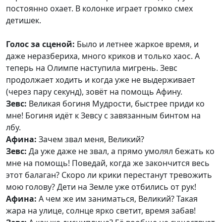
постоянно охает. В колонке играет громко смех
детишек.
Голос за сценой:
Было и летнее жаркое время, и
даже неразбериха, много криков и только хаос. А
теперь на Олимпе наступила мигрень. Зевс
продолжает ходить и когда уже не выдерживает
(через пару секунд), зовёт на помощь Афину.
Зевс:
Великая богиня Мудрости, быстрее приди ко
мне! Богиня идёт к Зевсу с завязанным бинтом на
лбу.
Афина:
Зачем звал меня, Великий?
Зевс:
Да уже даже не звал, а прямо умолял бежать ко
мне на помощь! Поведай, когда же закончится весь
этот балаган? Скоро ли крики перестанут тревожить
мою голову? Дети на Земле уже отбились от рук!
Афина:
А чем же им заниматься, Великий? Такая
жара на улице, солнце ярко светит, время забав!