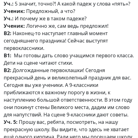
Уч.:
5 значит, точно?! А какой падеж у слова «пять»?
Ученик:
Предложный, а что?
Уч.:
И почему же в таком падеже?
Ученик:
Логично же, сам ведь предложил!
В2:
Наконец-то наступает главный момент
сегодняшнего праздника! Сейчас выступят
первоклассники.
В1:
Мы готовы дать слово учащимся первого класса.
Дети на сцене читают стихи.
В2:
Долгожданные первоклашки! Сегодня
прекрасный день и великолепный праздник для вас.
Сегодня вы уже ученики. А 9-классники
приближаются к важному порогу в жизни, к
наступлению большой ответственности. В этом году
они покинут стены Великого места, дадим им слово
для напутствий. На сцене 9-классники дают советы.
Уч. 5:
Прошу вас, ребята, посмотреть, на нашу
прекрасную школу. Вы видите, что здесь не хватает
ещё одного кирпича. Ради него мы посещаем школу.