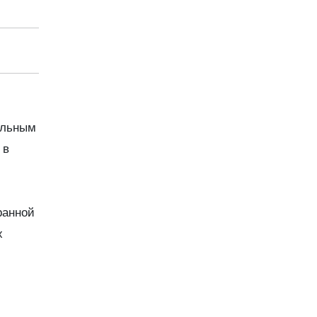
альным
 в
ранной
х