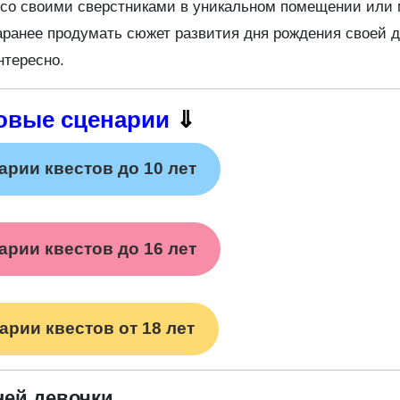
 со своими сверстниками в уникальном помещении или 
заранее продумать сюжет развития дня рождения своей 
нтересно.
овые сценарии
⇓
арии квестов до 10 лет
арии квестов до 16 лет
арии квестов от 18 лет
ней девочки