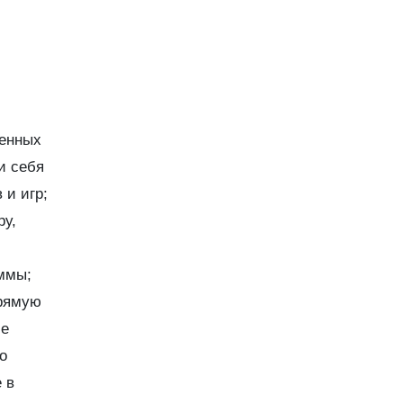
шенных
и себя
 и игр;
ру,
аммы;
прямую
ие
о
 в