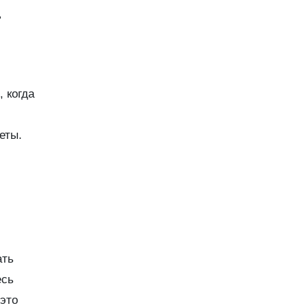
ь
 когда
еты.
ать
есь
 это