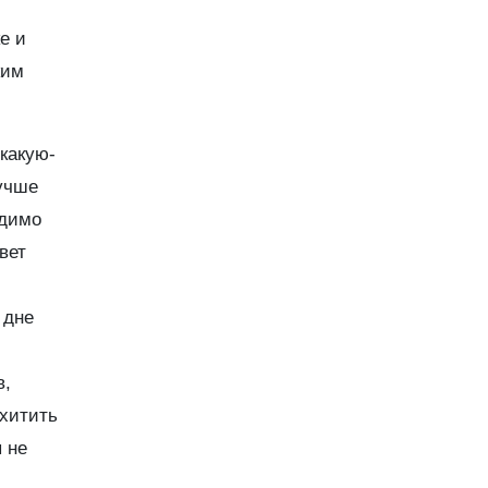
е и
ким
какую-
Лучше
одимо
вет
 дне
в,
схитить
 не