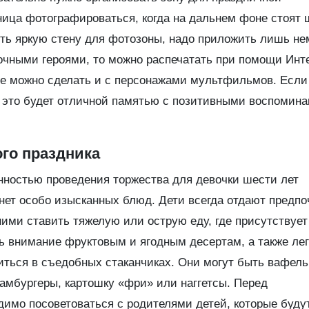
ница фотографироваться, когда на дальнем фоне стоят
ть яркую стену для фотозоны, надо приложить лишь не
зочными героями, то можно распечатать при помощи Инт
ое можно сделать и с персонажами мультфильмов. Если
о это будет отличной памятью с позитивными воспомин
ого праздника
енностью проведения торжества для девочки шести лет
 нет особо изысканных блюд. Дети всегда отдают предпо
ними ставить тяжелую или острую еду, где присутствует
ь внимание фруктовым и ягодным десертам, а также ле
диться в съедобных стаканчиках. Они могут быть вафел
гамбургеры, картошку «фри» или наггетсы. Перед
имо посоветоваться с родителями детей, которые буду