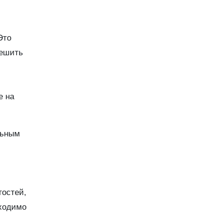
Это
решить
е на
льным
гостей,
бходимо