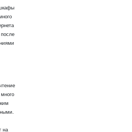
 шкафы
много
ернета
 после
аниями
чтение
 много
гким
ьными.
т на